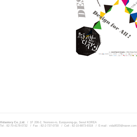
Vidastory Co.,Ltd.
/ 1F 206-2, Yeonseo-ro, Eunpyeong-gu, Seoul KOREA
Tel : 82-70-4178-0732 / Fax : 82-2-737-0730 / Cell : 82-10-8873-9318 / E-mail : vida9020@naver.com
Admin